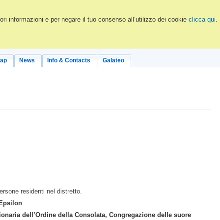
ri informazioni e per negare il tuo consenso all’utilizzo dei cookie
clicca qui
.
Map
News
Info & Contacts
Galateo
rsone residenti nel distretto.
Epsilon
.
aria dell’Ordine della Consolata, Congregazione delle suore