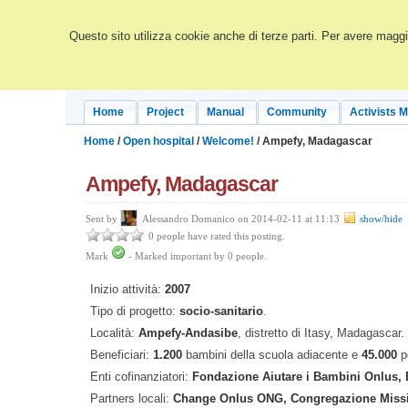
Questo sito utilizza cookie anche di terze parti. Per avere maggio
Home
Project
Manual
Community
Activists 
Home
/
Open hospital
/
Welcome!
/ Ampefy, Madagascar
Ampefy, Madagascar
Sent by
Alessandro Domanico on 2014-02-11 at 11:13
show/hide
0 people have rated this posting.
Mark
-
Marked important by
0
people.
Inizio attività:
2007
Tipo di progetto:
socio-sanitario
.
Località:
Ampefy-Andasibe
, distretto di Itasy, Madagascar.
Beneficiari:
1.200
bambini della scuola adiacente e
45.000
pe
Enti cofinanziatori:
Fondazione Aiutare i Bambini Onlus, 
Partners locali:
Change Onlus ONG, Congregazione Mission